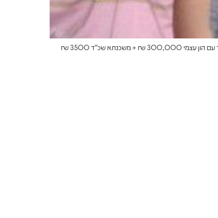
400,000 ₪ רווח ב 5 שנים תשואה שנתית על הון עצמי 27% איך עשינו את זה: רכשנו דירת 4 ח עם מ.שמש וממד בדרום ב 885,000 ₪ בלבד עם הון עצמי 300,000 ₪ + משכנתא שכ”ד 3500 ₪