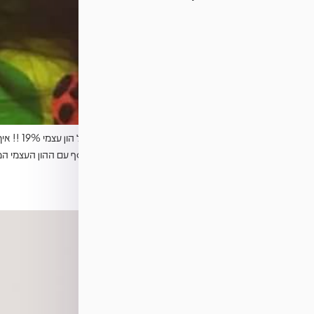
ב 1,240,000 ש”ח רכשנו עם יוסי נכס נוסף עם ההון העצמי המוגדל ויצאנו לסיבוב רווח נוסף דנה ואלון שלומקוביץ
דניאל ושני לוי