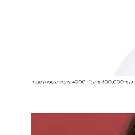
350,000 ₪ ב שלוש שנים תשואה שנתית על הון עצמי 20% !! איך עשינו את זה: רכישת מיני פנטהאוס חדיש וחדש בדרום ב 1,105,000 עם הון עצמי 500,000 ₪ שכ”ד 4000 ₪ בחודש מכירה כעבור