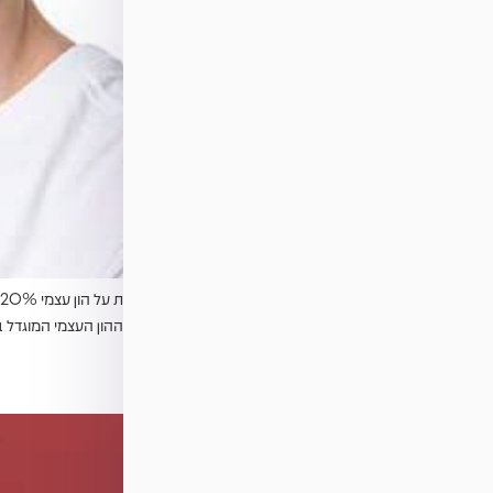
שלוש שנים ב 1,400,000 ש”ח כעת עם ההון העצמי המוגדל בונים את בית חלומותינו.
נועה וגל ברק