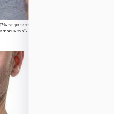
בחודש מכירה כעבור 5 שנים ב 1165,000 ש”ח רכשנו בעזרת יוסי נכס נוסף בבאר שבע לסיבוב רווח […]
מורן ורועי רז