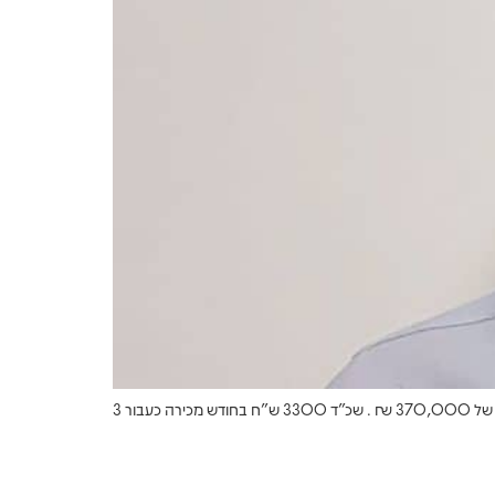
190,000 ₪ ב 3 שנים תשואה שנתית על הון עצמי למעלה מ 12% איך עשינו את זה: רכישת דירת 4 ח בדרום ב 825,000 ₪ בלבד עם הון עצמי של 370,000 ₪ . שכ”ד 3300 ש”ח בחודש מכירה כעבור 3