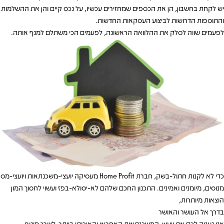
יש לקחת בחשבון, הן את הכספים שמחזירים עכשיו, על נכס קיים והן את ההשלמות
והתוספות הדרושות לביצוע העסקאות החדשות.
לפעמים שווה לסלק את ההלוואה הראשונה, לפעמים הכי משתלם למנף אותה.
כדי לא לקנות חתול-בשק, חברת Home Profit מעסיקה יועצי-משכנתאות ויועצי-מס
מנוסים, מיומנים ואמינים. התכנון החכם שלהם לא-יסולא-בפז ועשוי לחסוך המון
הוצאות מיותרות,
בדרך אל העושר והאושר
אנו נעניק לכם את ייעוץ-המשכנתאות האחראי והאיכותי ביותר, לצורך מינוף